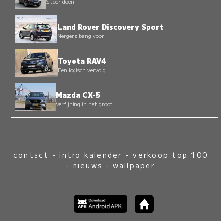
Stoer doen
Land Rover Discovery Sport
Nergens bang voor
Toyota RAV4
Een logisch vervolg
Mazda CX-5
Verfijning in het groot
contact
-
intro kalender
-
verkoop top 100
-
nieuws
-
wallpaper