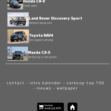
Honda CR-V
Stoer doen
Land Rover Discovery Sport
Nergens bang voor
Toyota RAV4
Een logisch vervolg
Mazda CX-5
Verfijning in het groot
contact
-
intro kalender
-
verkoop top 100
-
nieuws
-
wallpaper