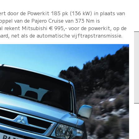
ert door de Powerkit 185 pk (136 kW) in plaats van
oppel van de Pajero Cruise van 373 Nm is
rekent Mitsubishi € 995,- voor de powerkit, op de
aard, net als de automatische vijftrapstransmissie.