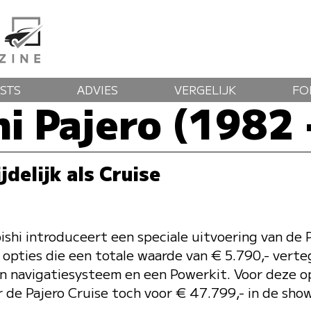
STS
ADVIES
VERGELIJK
FO
hi Pajero (1982 
jdelijk als Cruise
shi introduceert een speciale uitvoering van de Pa
a opties die een totale waarde van € 5.790,- ver
n navigatiesysteem en een Powerkit. Voor deze o
 de Pajero Cruise toch voor € 47.799,- in de sho