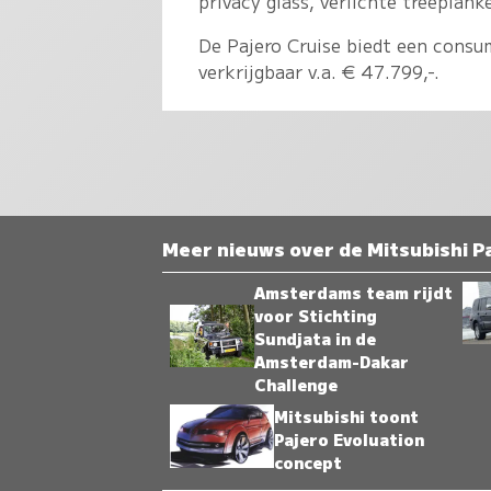
privacy glass, verlichte treeplank
De Pajero Cruise biedt een consu
verkrijgbaar v.a. € 47.799,-.
Meer nieuws over de Mitsubishi Pa
Amsterdams team rijdt
voor Stichting
Sundjata in de
Amsterdam-Dakar
Challenge
Mitsubishi toont
Pajero Evoluation
concept