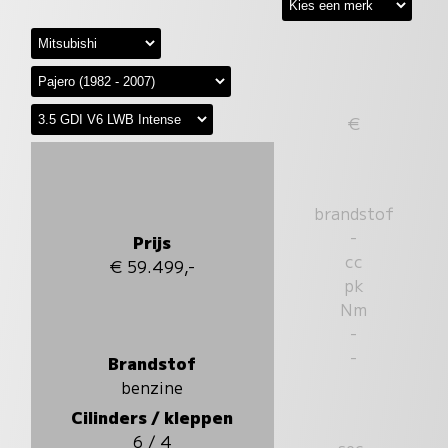
€
brandstof
-
Prijs
cc
€ 59.499,-
pk
Nm
-
-
Brandstof
benzine
Cilinders / kleppen
6 / 4
sec.