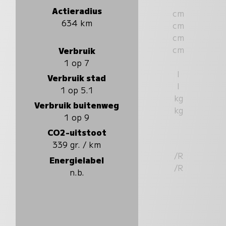
Actieradius
cm
634 km
cm
cm
cm
Verbruik
1 op 7
l
Verbruik stad
l
1 op 5.1
kg
Verbruik buitenweg
kg
1 op 9
CO2-uitstoot
339 gr. / km
/R
Energielabel
/R
n.b.