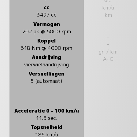
cc
km/u
3497 cc
km
Vermogen
-
202 pk @ 5000 rpm
-
Koppel
-
318 Nm @ 4000 rpm
gr. / km
Aandrijving
A- G
vierwielaandrijving
Versnellingen
5 (automaat)
Acceleratie 0 - 100 km/u
11.5 sec.
Topsnelheid
185 km/u