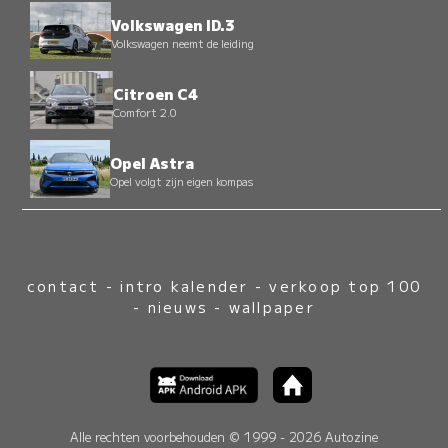
Volkswagen ID.3
Volkswagen neemt de leiding
Citroen C4
Comfort 2.0
Opel Astra
Opel volgt zijn eigen kompas
contact
-
intro kalender
-
verkoop top 100
-
nieuws
-
wallpaper
Alle rechten voorbehouden © 1999 - 2026 Autozine