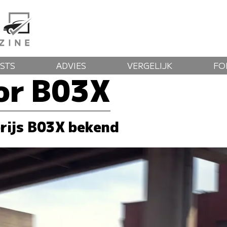
STS
ADVIES
VERGELIJK
FO
or B03X
rijs B03X bekend