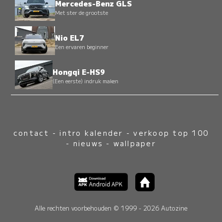
Mercedes-Benz GLS
Met ster de grootste
Nio EL7
Een ervaren beginner
Hongqi E-HS9
(Een eerste) indruk maken
contact
-
intro kalender
-
verkoop top 100
-
nieuws
-
wallpaper
Alle rechten voorbehouden © 1999 - 2026 Autozine