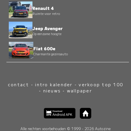
Renault 4
Ruimte voor retro
Jeep Avenger
Op eenzame hoogte
Fiat 600e
Charmante gezinsauto
contact
-
intro kalender
-
verkoop top 100
-
nieuws
-
wallpaper
Alle rechten voorbehouden © 1999 - 2026 Autozine