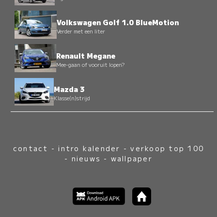
Volkswagen Golf 1.0 BlueMotion
Verder met een liter
Renault Megane
Mee-gaan of vooruit lopen?
Mazda 3
Klasse(n)strijd
contact
-
intro kalender
-
verkoop top 100
-
nieuws
-
wallpaper