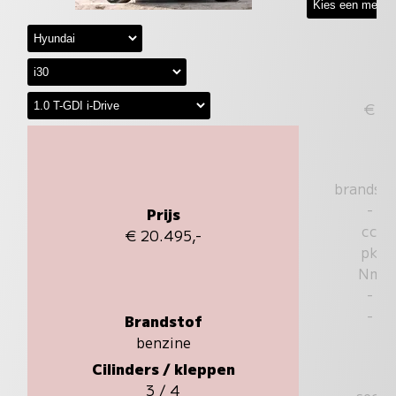
€
brandst
-
Prijs
cc
€ 20.495,-
pk
Nm
-
-
Brandstof
benzine
Cilinders / kleppen
3 / 4
sec.