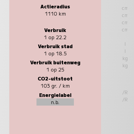
Actieradius
cm
1110 km
cm
cm
cm
Verbruik
1 op 22.2
l
Verbruik stad
l
1 op 18.5
kg
Verbruik buitenweg
kg
1 op 25
CO2-uitstoot
103 gr. / km
/R
Energielabel
/R
n.b.