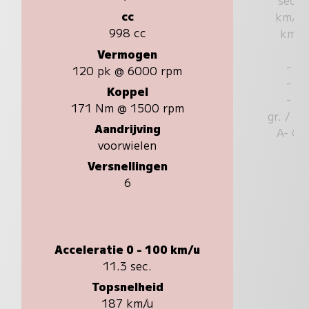
cc
km/u
998 cc
km
Vermogen
-
120 pk @ 6000 rpm
-
Koppel
-
171 Nm @ 1500 rpm
gr. / k
Aandrijving
A- G
voorwielen
Versnellingen
6
Acceleratie 0 - 100 km/u
11.3 sec.
Topsnelheid
187 km/u