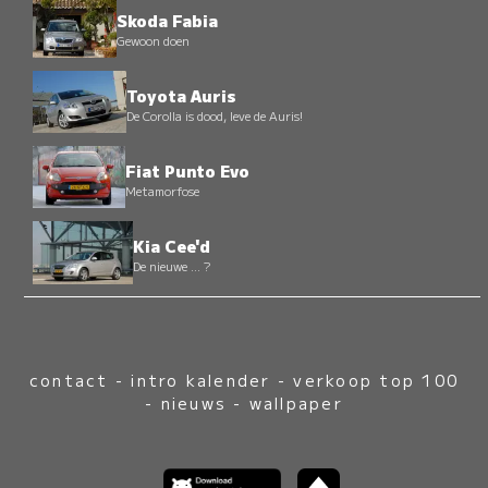
Skoda Fabia
Gewoon doen
Toyota Auris
De Corolla is dood, leve de Auris!
Fiat Punto Evo
Metamorfose
Kia Cee'd
De nieuwe ... ?
contact
-
intro kalender
-
verkoop top 100
-
nieuws
-
wallpaper