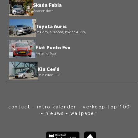
Skoda Fabia
Gewoon doen
Toyota Auris
De Corolla is dood, leve de Auris!
Fiat Punto Evo
Metamorfose
Kia Cee'd
De nieuwe ... ?
contact
-
intro kalender
-
verkoop top 100
-
nieuws
-
wallpaper