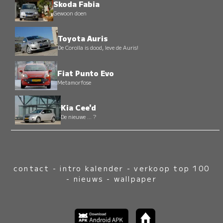
Skoda Fabia
Gewoon doen
Toyota Auris
De Corolla is dood, leve de Auris!
Fiat Punto Evo
Metamorfose
Kia Cee'd
De nieuwe ... ?
contact
-
intro kalender
-
verkoop top 100
-
nieuws
-
wallpaper