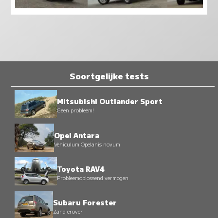
Soortgelijke tests
Mitsubishi Outlander Sport
Geen probleem!
Opel Antara
Vehiculum Opelanis novum
Toyota RAV4
Probleemoplossend vermogen
Subaru Forester
Zand erover