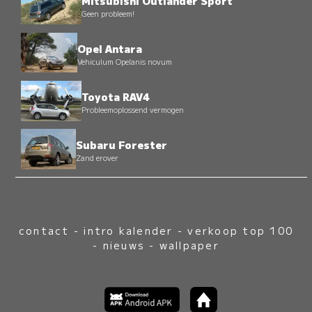
Mitsubishi Outlander Sport
Geen probleem!
Opel Antara
Vehiculum Opelanis novum
Toyota RAV4
Probleemoplossend vermogen
Subaru Forester
Zand erover
contact
-
intro kalender
-
verkoop top 100
-
nieuws
-
wallpaper