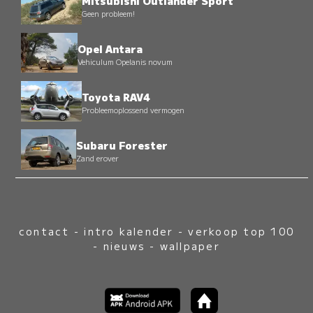
Mitsubishi Outlander Sport
Geen probleem!
Opel Antara
Vehiculum Opelanis novum
Toyota RAV4
Probleemoplossend vermogen
Subaru Forester
Zand erover
contact
-
intro kalender
-
verkoop top 100
-
nieuws
-
wallpaper