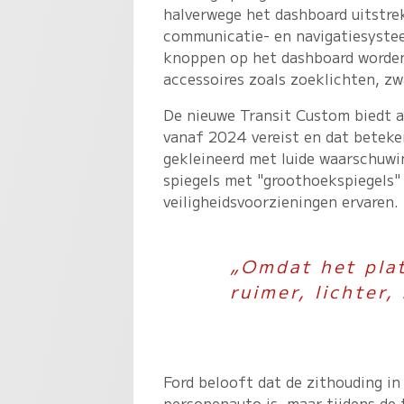
halverwege het dashboard uitstre
communicatie- en navigatiesystee
knoppen op het dashboard worden
accessoires zoals zoeklichten, zw
De nieuwe Transit Custom biedt al
vanaf 2024 vereist en dat beteke
gekleineerd met luide waarschuwi
spiegels met "groothoekspiegels" e
veiligheidsvoorzieningen ervaren.
„Omdat het plat
ruimer, lichter
Ford belooft dat de zithouding i
personenauto is, maar tijdens de 