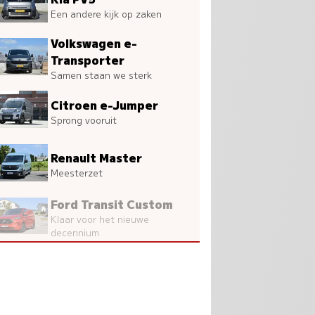
Een andere kijk op zaken
Volkswagen e-
Transporter
Samen staan we sterk
Citroen e-Jumper
Sprong vooruit
Renault Master
Meesterzet
Ford Transit Custom
Klaar voor het nieuwe
decennium