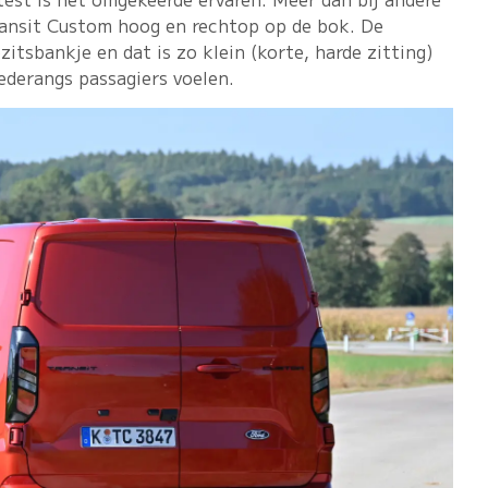
Transit Custom hoog en rechtop op de bok. De
itsbankje en dat is zo klein (korte, harde zitting)
eederangs passagiers voelen.