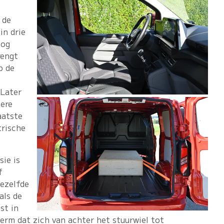
 de
in drie
nog
rengt
p de
 Later
xere
aatste
trische
sie is
f
dezelfde
als de
st in
erm dat zich van achter het stuurwiel tot