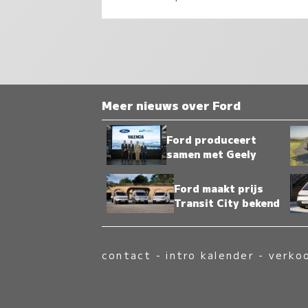
Meer nieuws over Ford
Ford produceert
samen met Geely
Ford maakt prijs
Transit City bekend
contact
-
intro kalender
-
verko