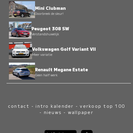
Mini Clubman
Doorbreek de sleur!
Peugeot 308 SW
Verstandshuwelijk
Volkswagen Golf Variant VII
Meer variatie
Renault Megane Estate
Geen half werk
contact
-
intro kalender
-
verkoop top 100
-
nieuws
-
wallpaper