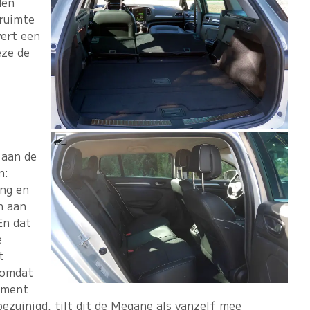
den
druimte
vert een
eze de
 aan de
n:
ing en
n aan
En dat
e
t
 omdat
gment
ezuinigd, tilt dit de Megane als vanzelf mee