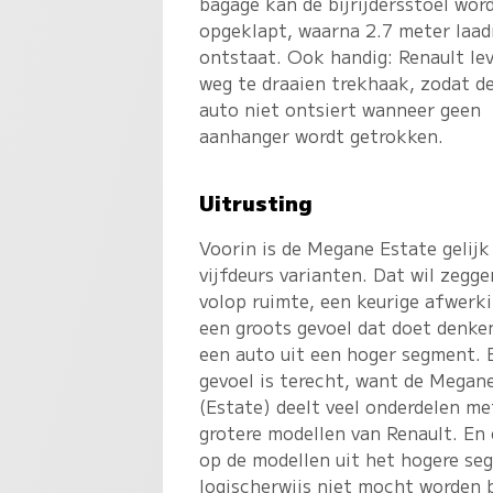
bagage kan de bijrijdersstoel wor
opgeklapt, waarna 2.7 meter laa
ontstaat. Ook handig: Renault le
weg te draaien trekhaak, zodat d
auto niet ontsiert wanneer geen
aanhanger wordt getrokken.
Uitrusting
Voorin is de Megane Estate gelijk
vijfdeurs varianten. Dat wil zegge
volop ruimte, een keurige afwerk
een groots gevoel dat doet denke
een auto uit een hoger segment. 
gevoel is terecht, want de Megan
(Estate) deelt veel onderdelen me
grotere modellen van Renault. En
op de modellen uit het hogere se
logischerwijs niet mocht worden b