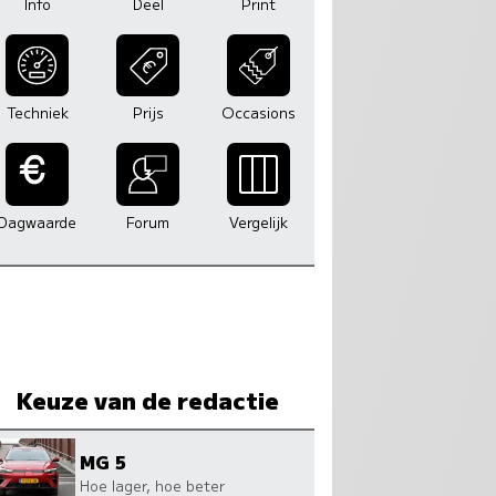
Info
Deel
Print
Techniek
Prijs
Occasions
Dagwaarde
Forum
Vergelijk
Keuze van de redactie
MG 5
Hoe lager, hoe beter