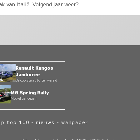
k van Italië! Volgend jaar weer?
Renault Kangoo
Jamboree
De coolste auto ter wereld
MG Spring Rally
Mobiel genoegen
op top 100
-
nieuws
-
wallpaper