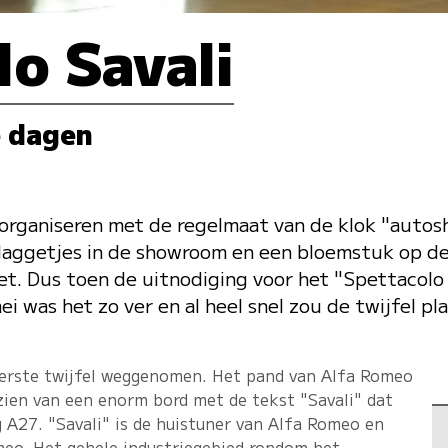
o Savali
e dagen
organiseren met de regelmaat van de klok "autosh
vlaggetjes in de showroom en een bloemstuk op de
oet. Dus toen de uitnodiging voor het "Spettacolo
ei was het zo ver en al heel snel zou de twijfel 
 eerste twijfel weggenomen. Het pand van Alfa Romeo
zien van een enorm bord met de tekst "Savali" dat
g A27. "Savali" is de huistuner van Alfa Romeo en
eo. Het gehele industriegebied rondom het