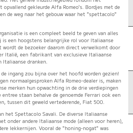
et opvallend gekleurde Alfa Romeo's. Bordjes met de
jzen de weg naar het gebouw waar het "spettacolo"
rganisatie is een compleet beeld te geven van alles
j is een hoogstens belangrijke rol voor Italiaanse
t wordt de bezoeker daarom direct verwelkomt door
er Italië, een fabrikant van exclusieve Italiaanse
 Italiaanse dranken.
j de ingang zou bijna over het hoofd worden gezien!
ngen normaalgesproken Alfa Romeo-dealer is, maken
anse merken hun opwachting in de drie verdiepingen
de entree staan behalve de genoemde Ferrari ook een
n, tussen dit geweld vertederende, Fiat 500.
n het Spettacolo Savali. De diverse Italiaanse
t onder andere Italiaanse mode (alleen voor heren),
dere lekkernijen. Vooral de "honing-nogat" was