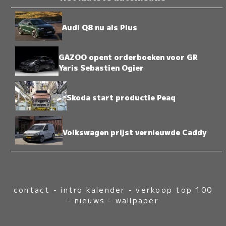
Audi Q8 nu als Plus
GAZOO opent orderboeken voor GR
Yaris Sebastien Ogier
Skoda start productie Peaq
Volkswagen prijst vernieuwde Caddy
contact
-
intro kalender
-
verkoop top 100
-
nieuws
-
wallpaper