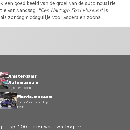
 een goed beeld van de groei van de autoindustrie
atie van vandaag.
"Den Hartogh Ford Museum"
is
 als zondagmiddaguitje voor vaders en zoons.
Amsterdams
Automuseum
Kijken én kopen
Mazda-museum
Zoom Zoom door de jaren
heen
op top 100
-
nieuws
-
wallpaper