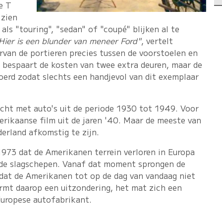
e T
 zien
ls "touring", "sedan" of "coupé" blijken al te
Hier is een blunder van meneer Ford"
, vertelt
rvan de portieren precies tussen de voorstoelen en
t bespaart de kosten van twee extra deuren, maar de
roerd zodat slechts een handjevol van dit exemplaar
icht met auto's uit de periode 1930 tot 1949. Voor
erikaanse film uit de jaren '40. Maar de meeste van
derland afkomstig te zijn.
n 1973 dat de Amerikanen terrein verloren in Europa
nde slagschepen. Vanaf dat moment sprongen de
 dat de Amerikanen tot op de dag van vandaag niet
rmt daarop een uitzondering, het mat zich een
 Europese autofabrikant.