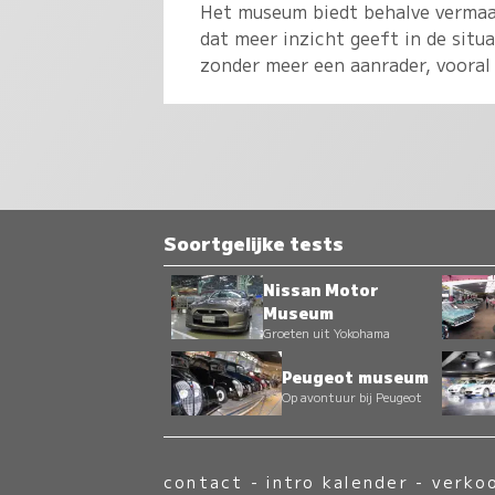
Het museum biedt behalve vermaak
dat meer inzicht geeft in de situ
zonder meer een aanrader, vooral
Soortgelijke tests
Nissan Motor
Museum
Groeten uit Yokohama
Peugeot museum
Op avontuur bij Peugeot
contact
-
intro kalender
-
verko