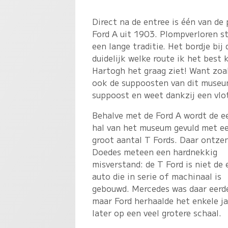
Direct na de entree is één van d
Ford A uit 1903. Plompverloren st
een lange traditie. Het bordje bij
duidelijk welke route ik het best
Hartogh het graag ziet! Want zoa
ook de suppoosten van dit museum
suppoost en weet dankzij een vlot
Behalve met de Ford A wordt de e
hal van het museum gevuld met e
groot aantal T Fords. Daar ontze
Doedes meteen een hardnekkig
misverstand: de T Ford is niet de 
auto die in serie of machinaal is
gebouwd. Mercedes was daar eerd
maar Ford herhaalde het enkele j
later op een veel grotere schaal.