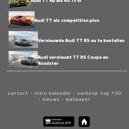
Audi TT nu als 40 TFSI
Audi TT als competition plus
Vernieuwde Audi TT RS nu te bestellen
Audi vernieuwt TT RS Coupe en
Roadster
contact
-
intro kalender
-
verkoop top 100
-
nieuws
-
wallpaper