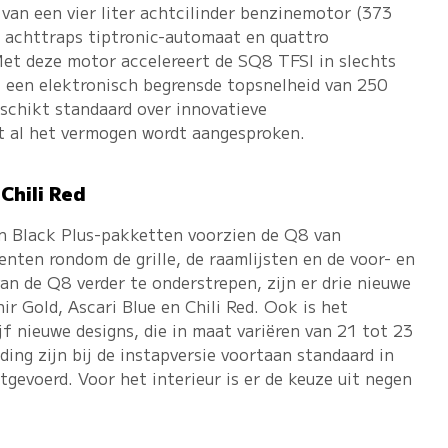
van een vier liter achtcilinder benzinemotor (373
 achttraps tiptronic-automaat en quattro
Met deze motor accelereert de SQ8 TFSI in slechts
 een elektronisch begrensde topsnelheid van 250
schikt standaard over innovatieve
et al het vermogen wordt aangesproken.
 Chili Red
en Black Plus-pakketten voorzien de Q8 van
nten rondom de grille, de raamlijsten en de voor- en
n de Q8 verder te onderstrepen, zijn er drie nieuwe
ir Gold, Ascari Blue en Chili Red. Ook is het
jf nieuwe designs, die in maat variëren van 21 tot 23
ding zijn bij de instapversie voortaan standaard in
tgevoerd. Voor het interieur is er de keuze uit negen