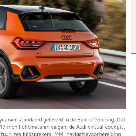
ycarver standaard geleverd in de Epic-uitvoering. Dat
7 inch lichtmetalen velgen, de Audi virtual cockpit,
tuur, zes luidsprekers, MMI navigatievoorbereiding