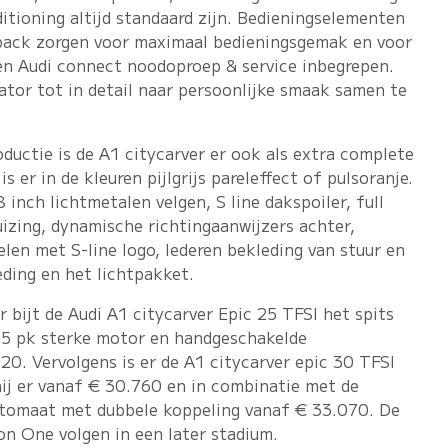
ditioning altijd standaard zijn. Bedieningselementen
dback zorgen voor maximaal bedieningsgemak en voor
s en Audi connect noodoproep & service inbegrepen.
rator tot in detail naar persoonlijke smaak samen te
ductie is de A1 citycarver er ook als extra complete
s er in de kleuren pijlgrijs pareleffect of pulsoranje.
 inch lichtmetalen velgen, S line dakspoiler, full
izing, dynamische richtingaanwijzers achter,
elen met S-line logo, lederen bekleding van stuur en
ding en het lichtpakket.
r bijt de Audi A1 citycarver Epic 25 TFSI het spits
95 pk sterke motor en handgeschakelde
220. Vervolgens is er de A1 citycarver epic 30 TFSI
hij er vanaf € 30.760 en in combinatie met de
utomaat met dubbele koppeling vanaf € 33.070. De
ion One volgen in een later stadium.