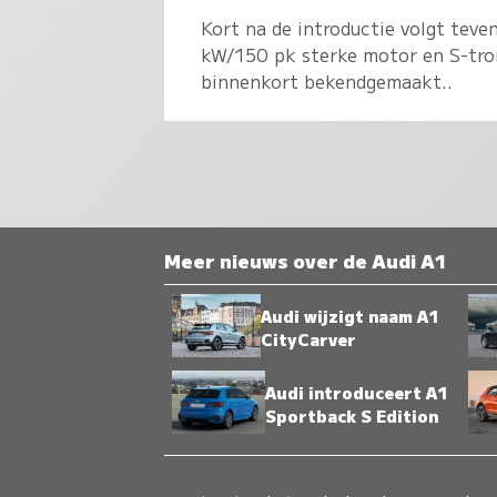
Kort na de introductie volgt teve
kW/150 pk sterke motor en S-tron
binnenkort bekendgemaakt..
Meer nieuws over de Audi A1
Audi wijzigt naam A1
CityCarver
Audi introduceert A1
Sportback S Edition