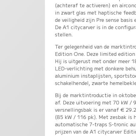
(achteraf te activeren) en aircon
in zwart glas met haptische fee
de veiligheid zijn Pre sense basi
De A1 citycarver is in de configu
stellen.
Ter gelegenheid van de marktintro
Edition One. Deze limited edition i
Hij is uitgerust met onder meer 18
LED-verlichting met donkere behu
aluminium instaplijsten, sportsto
schakelhendel, zwarte hemelbekle
Bij de marktintroductie in oktobe
af. Deze uitvoering met 70 kW / 
versnellingsbak is er vanaf € 29.
(85 kW / 116 pk). Met zesbak is 
automatische 7-traps S-tronic a
prijzen van de A1 citycarver Edit