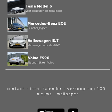
Tesla Model S
Voor idealisten en fiscalisten
Mercedes-Benz EQE
Belachelijk goed
Volkswagen ID.7
Volkswagen voor de elite?
Volvo ES90
Natuurlijk een Volvo
contact
-
intro kalender
-
verkoop top 100
-
nieuws
-
wallpaper