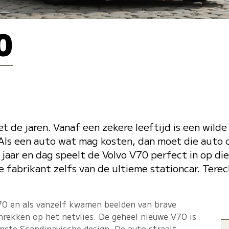
0
t de jaren. Vanaf een zekere leeftijd is een wil
Als een auto wat mag kosten, dan moet die auto c
jaar en dag speelt de Volvo V70 perfect in op di
 fabrikant zelfs van de ultieme stationcar. Tere
V70 en als vanzelf kwamen beelden van brave
nrekken op het netvlies. De geheel nieuwe V70 is
jnste Scandinavische design. De auto straalt