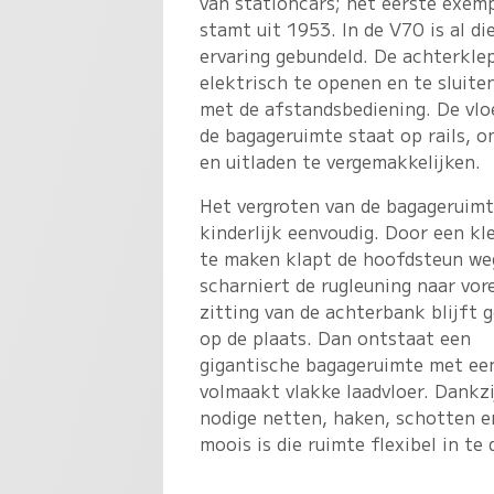
van stationcars; het eerste exem
stamt uit 1953. In de V70 is al di
ervaring gebundeld. De achterklep
elektrisch te openen en te sluite
met de afstandsbediening. De vlo
de bagageruimte staat op rails, o
en uitladen te vergemakkelijken.
Het vergroten van de bagageruimt
kinderlijk eenvoudig. Door een kl
te maken klapt de hoofdsteun we
scharniert de rugleuning naar vor
zitting van de achterbank blijft
op de plaats. Dan ontstaat een
gigantische bagageruimte met ee
volmaakt vlakke laadvloer. Dankzi
nodige netten, haken, schotten e
moois is die ruimte flexibel in te