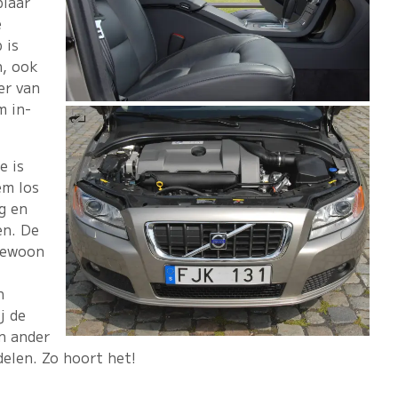
plaar
e
 is
n, ook
er van
m in-
e is
em los
g en
en. De
 gewoon
n
j de
n ander
 delen. Zo hoort het!