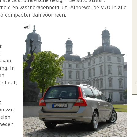
rheid en vastberadenheid uit. Alhoewel de V70 in alle
auto compacter dan voorheen.
r
n
s van
ng. In
en
enhout,
t
on van
oelen
Zweden