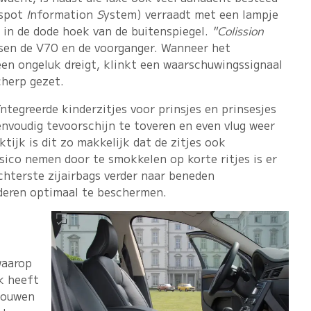
 spot
I
nformation
S
ystem) verraadt met een lampje
 in de dode hoek van de buitenspiegel.
"Colission
sen de V70 en de voorganger. Wanneer het
 een ongeluk dreigt, klinkt een waarschuwingssignaal
cherp gezet.
ntegreerde kinderzitjes voor prinsjes en prinsesjes
eenvoudig tevoorschijn te toveren en even vlug weer
ktijk is dit zo makkelijk dat de zitjes ook
sico nemen door te smokkelen op korte ritjes is er
achterste zijairbags verder naar beneden
deren optimaal te beschermen.
waarop
k heeft
 bouwen