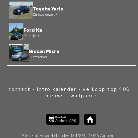
Toyota Yaris
Zinloos geweld?
Ford Ka
Rondrijden
Nissan Micra
Lijsttrekker
contact
-
intro kalender
-
verkoop top 100
-
nieuws
-
wallpaper
Alle rechten voorbehouden © 1999 - 2026 Autozine