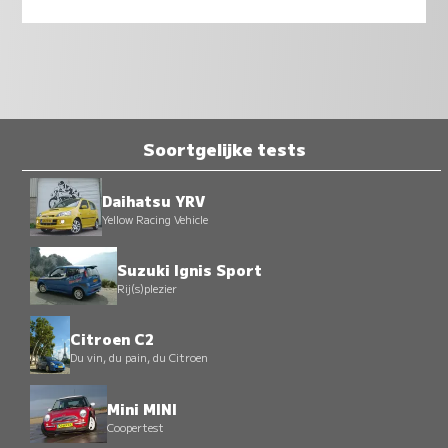
Soortgelijke tests
Daihatsu YRV
Yellow Racing Vehicle
Suzuki Ignis Sport
Rij(s)plezier
Citroen C2
Du vin, du pain, du Citroen
Mini MINI
Coopertest