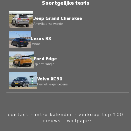
Soortgelijke tests
Jeep Grand Cherokee
Amerikaanse weelde
Lexus RX
RelaX!
Ford Edge
Op het randje
Volvo XC90
Heimelijke genoegens
contact
-
intro kalender
-
verkoop top 100
-
nieuws
-
wallpaper