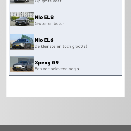
Op grote voet
Nio EL8
Groter en beter
Nio EL6
De kleinste en toch groot(s)
Xpeng G9
Een veelbelovend begin