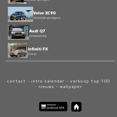
Volvo XC90
Heimelijke genoegens
Audi Q7
Hoogwaardig
Infiniti FX
Oranje
contact
-
intro kalender
-
verkoop top 100
-
nieuws
-
wallpaper