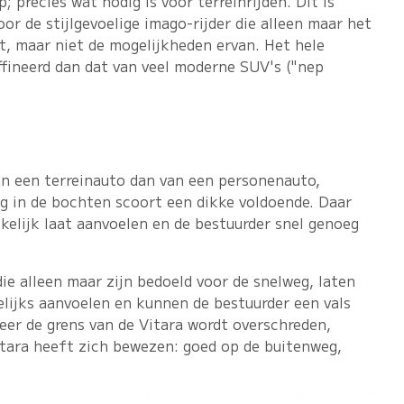
; precies wat nodig is voor terreinrijden. Dit is
oor de stijlgevoelige imago-rijder die alleen maar het
kt, maar niet de mogelijkheden ervan. Het hele
fineerd dan dat van veel moderne SUV's ("nep
n een terreinauto dan van een personenauto,
ag in de bochten scoort een dikke voldoende. Daar
kelijk laat aanvoelen en de bestuurder snel genoeg
 die alleen maar zijn bedoeld voor de snelweg, laten
elijks aanvoelen en kunnen de bestuurder een vals
eer de grens van de Vitara wordt overschreden,
itara heeft zich bewezen: goed op de buitenweg,