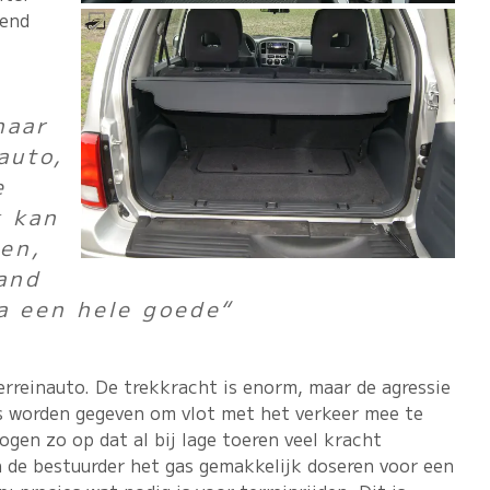
lend
naar
auto,
e
k kan
en,
and
a een hele goede“
erreinauto. De trekkracht is enorm, maar de agressie
s worden gegeven om vlot met het verkeer mee te
en zo op dat al bij lage toeren veel kracht
n de bestuurder het gas gemakkelijk doseren voor een