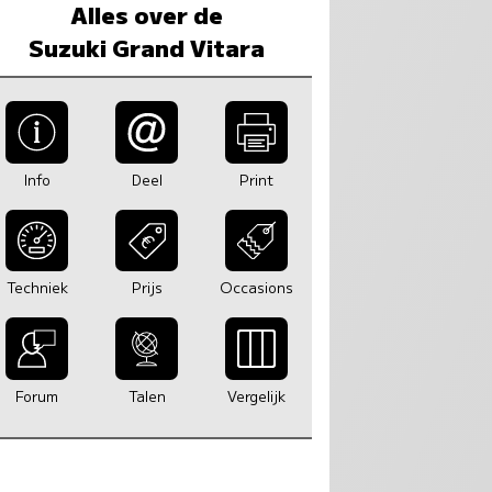
Alles over de
Suzuki Grand Vitara
Info
Deel
Print
Techniek
Prijs
Occasions
Forum
Talen
Vergelijk