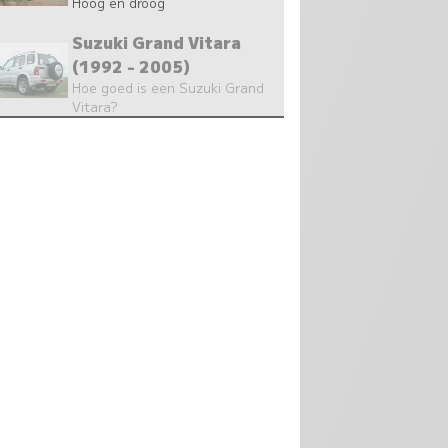
Hoog en droog
Suzuki Grand Vitara
(1992 - 2005)
Hoe goed is een Suzuki Grand
Vitara?