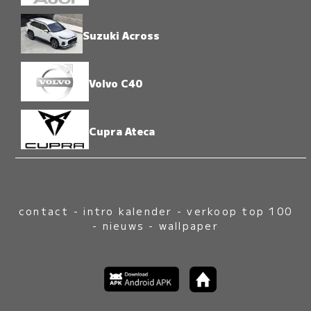
Suzuki Across
Volvo C40
Cupra Ateca
contact
-
intro kalender
-
verkoop top 100
-
nieuws
-
wallpaper