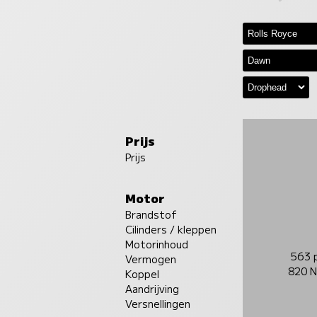
Prijs
Prijs
Motor
Brandstof
Cilinders / kleppen
Motorinhoud
563 
Vermogen
820 
Koppel
Aandrijving
Versnellingen