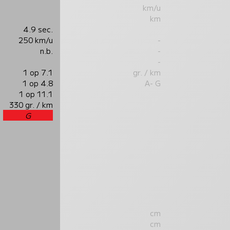
km/u
km
4.9 sec.
250 km/u
-
n.b.
-
-
1 op 7.1
gr. / km
1 op 4.8
A- G
1 op 11.1
330 gr. / km
G
cm
cm