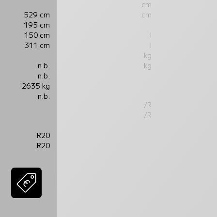
cm
529 cm
cm
195 cm
150 cm
l
311 cm
l
kg
n.b.
kg
n.b.
2635 kg
n.b.
/R
/R
R20
R20