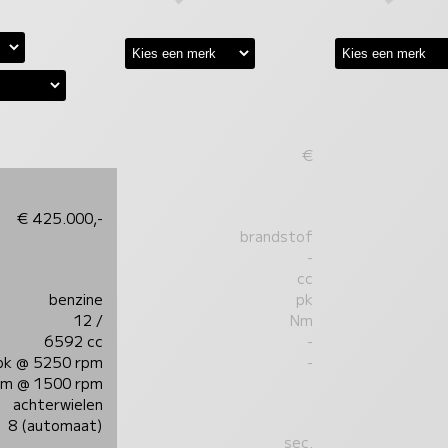
€
€ 425.000,-
brandstof
-
cc
benzine
pk
12 /
Nm
6592 cc
-
pk @ 5250 rpm
-
Nm @ 1500 rpm
achterwielen
8 (automaat)
sec.