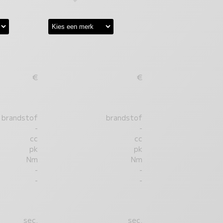
€
€
brandstof
brandstof
-
-
cc
cc
pk
pk
Nm
Nm
-
-
-
-
sec.
sec.