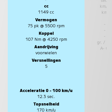
cc
km/u
1149 cc
km
Vermogen
-
75 pk @ 5500 rpm
-
Koppel
-
107 Nm @ 4250 rpm
gr. / k
Aandrijving
A- G
voorwielen
Versnellingen
5
Acceleratie 0 - 100 km/u
12.3 sec.
Topsnelheid
170 km/u