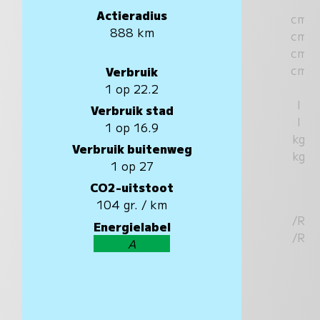
Actieradius
cm
888 km
cm
cm
cm
Verbruik
1 op 22.2
l
Verbruik stad
l
1 op 16.9
kg
Verbruik buitenweg
kg
1 op 27
CO2-uitstoot
104 gr. / km
/R
Energielabel
/R
A