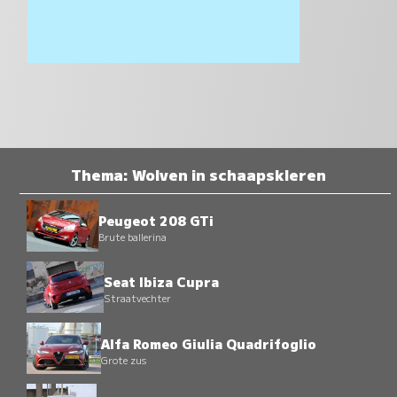
Thema: Wolven in schaapskleren
Peugeot 208 GTi
Brute ballerina
Seat Ibiza Cupra
Straatvechter
Alfa Romeo Giulia Quadrifoglio
Grote zus