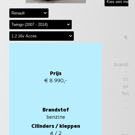
€
brandst
-
Prijs
cc
€ 8.990,-
pk
Nm
-
-
Brandstof
benzine
Cilinders / kleppen
4 / 2
sec.