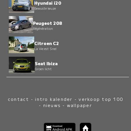
Hyundai i20
Bewuste keuze
Peugeot 208
Régénération
Citroen C2
La Vie est Snel
Seat Ibiza
Groen licht
contact
-
intro kalender
-
verkoop top 100
-
nieuws
-
wallpaper