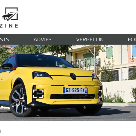
STS
ADVIES
VERGELIJK
FO
5