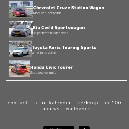
Chevrolet Cruze Station Wagon
Meer van hetzelfde
Kia Cee'd Sportswagon
De perfecte middenmaat
Toyota Auris Touring Sports
Wind in de zeilen
Honda Civic Tourer
Europees vernuft
contact
-
intro kalender
-
verkoop top 100
-
nieuws
-
wallpaper