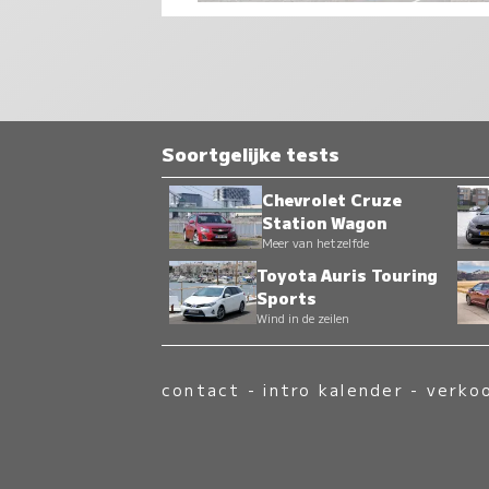
Soortgelijke tests
Chevrolet Cruze
Station Wagon
Meer van hetzelfde
Toyota Auris Touring
Sports
Wind in de zeilen
contact
-
intro kalender
-
verko