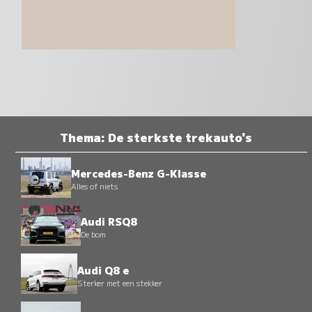
Thema: De sterkste trekauto's
Mercedes-Benz G-Klasse
Alles of niets
Audi RSQ8
De bom
Audi Q8 e
Sterker met een stekker