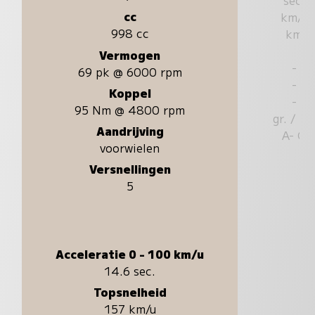
cc
km/u
998 cc
km
Vermogen
-
69 pk @ 6000 rpm
-
Koppel
-
95 Nm @ 4800 rpm
gr. / k
Aandrijving
A- G
voorwielen
Versnellingen
5
Acceleratie 0 - 100 km/u
14.6 sec.
Topsnelheid
157 km/u