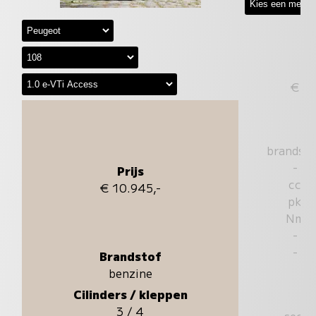
€
brandst
-
Prijs
cc
€ 10.945,-
pk
Nm
-
-
Brandstof
benzine
Cilinders / kleppen
3 / 4
sec.