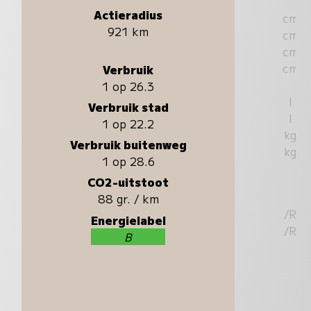
Actieradius
cm
921 km
cm
cm
cm
Verbruik
1 op 26.3
l
Verbruik stad
l
1 op 22.2
kg
Verbruik buitenweg
kg
1 op 28.6
CO2-uitstoot
88 gr. / km
/R
Energielabel
/R
B