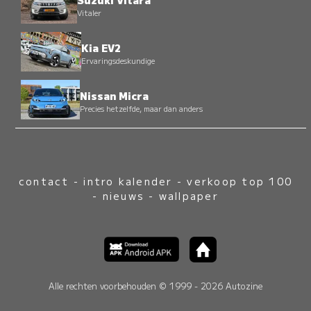
Vitaler
Kia EV2
Ervaringsdeskundige
Nissan Micra
Precies hetzelfde, maar dan anders
contact
-
intro kalender
-
verkoop top 100
-
nieuws
-
wallpaper
Alle rechten voorbehouden © 1999 - 2026 Autozine