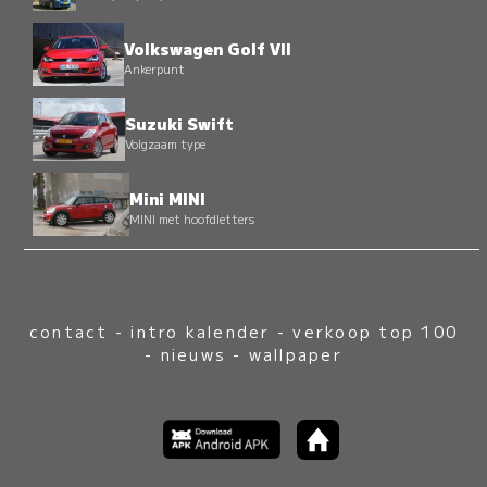
Volkswagen Golf VII
Ankerpunt
Suzuki Swift
Volgzaam type
Mini MINI
MINI met hoofdletters
contact
-
intro kalender
-
verkoop top 100
-
nieuws
-
wallpaper