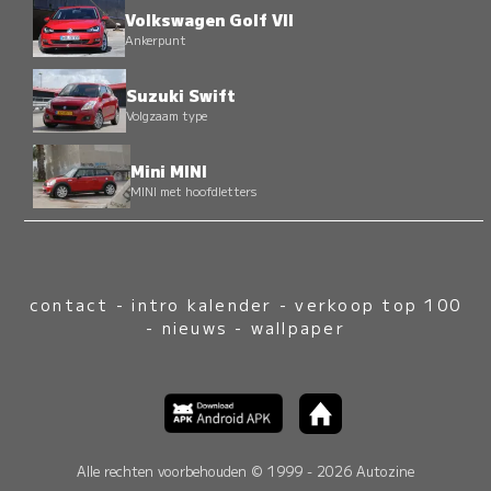
Volkswagen Golf VII
Ankerpunt
Suzuki Swift
Volgzaam type
Mini MINI
MINI met hoofdletters
contact
-
intro kalender
-
verkoop top 100
-
nieuws
-
wallpaper
Alle rechten voorbehouden © 1999 - 2026 Autozine