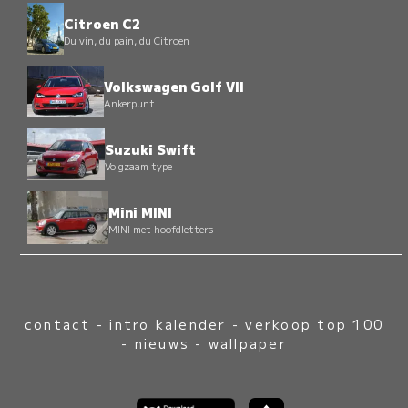
Citroen C2
Du vin, du pain, du Citroen
Volkswagen Golf VII
Ankerpunt
Suzuki Swift
Volgzaam type
Mini MINI
MINI met hoofdletters
contact
-
intro kalender
-
verkoop top 100
-
nieuws
-
wallpaper