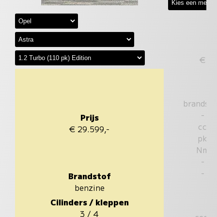
€
brandst
-
Prijs
cc
€ 29.599,-
pk
Nm
-
-
Brandstof
benzine
Cilinders / kleppen
3 / 4
sec.