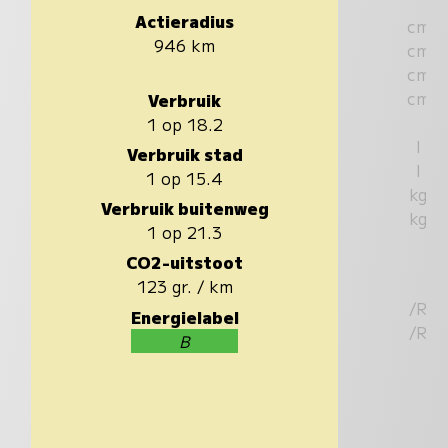
Actieradius
cm
946 km
cm
cm
cm
Verbruik
1 op 18.2
l
Verbruik stad
l
1 op 15.4
kg
Verbruik buitenweg
kg
1 op 21.3
CO2-uitstoot
123 gr. / km
/R
Energielabel
/R
B