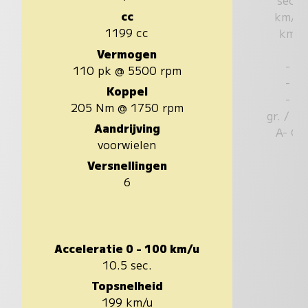
cc
km/u
1199 cc
km
Vermogen
-
110 pk @ 5500 rpm
-
Koppel
-
205 Nm @ 1750 rpm
gr. / k
Aandrijving
A- G
voorwielen
Versnellingen
6
Acceleratie 0 - 100 km/u
10.5 sec.
Topsnelheid
199 km/u