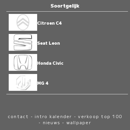
Soortgelijk
Citroen C4
Seat Leon
Honda Civic
MG 4
contact
-
intro kalender
-
verkoop top 100
-
nieuws
-
wallpaper