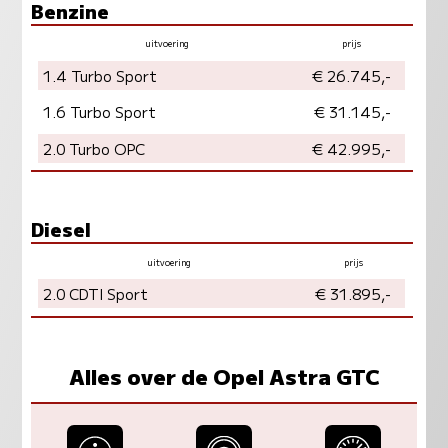
Benzine
uitvoering
prijs
vermogen
milieu
1.4 Turbo Sport
€ 26.745,-
1.6 Turbo Sport
€ 31.145,-
2.0 Turbo OPC
€ 42.995,-
Diesel
uitvoering
prijs
vermogen
milieu
2.0 CDTI Sport
€ 31.895,-
Alles over de Opel Astra GTC