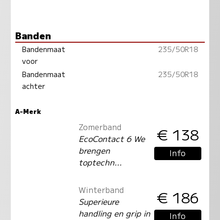
Banden
Bandenmaat
235/50R18
voor
Bandenmaat
235/50R18
achter
A-Merk
Zomerband
€ 138
EcoContact 6 We
brengen
Info
toptechn...
Winterband
€ 186
Superieure
handling en grip in
Info