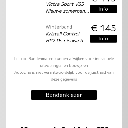
Victra Sport VS5
Info
Nieuwe zomerban...
€ 145
Winterband
Kristall Control
Info
HP2 De nieuwe h...
Let op: Bandenmaten kunnen afwijken voor individuele
uitvoeringen en bouwjaren
Autozine is niet verantwoordelijk voor de juistheid van
deze gegevens
Bandenkiezer