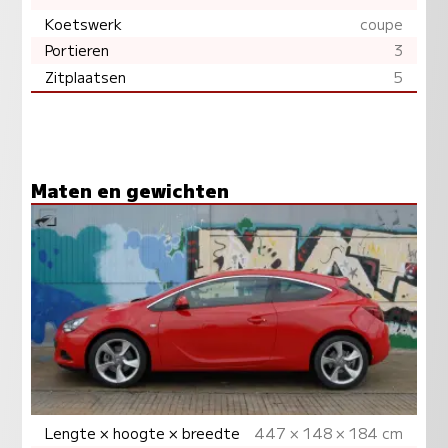
Koetswerk
coupe
Portieren
3
Zitplaatsen
5
Maten en gewichten
Lengte × hoogte × breedte
447 × 148 × 184 cm