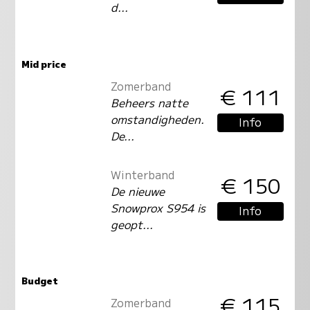
d...
Mid price
Zomerband
€ 111
Beheers natte
omstandigheden.
Info
De...
Winterband
€ 150
De nieuwe
Snowprox S954 is
Info
geopt...
Budget
€ 115
Zomerband