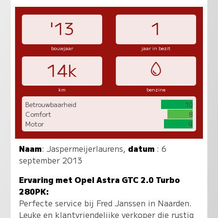
'13
1
bouwjaar
jaar in bezit
14k
km
benzine
Betrouwbaarheid
10
Comfort
8
Motor
9
Naam
:
Jaspermeijerlaurens
,
datum
: 6
september 2013
Ervaring met Opel Astra GTC 2.0 Turbo
280PK:
Perfecte service bij Fred Janssen in Naarden.
Leuke en klantvriendelijke verkoper die rustig